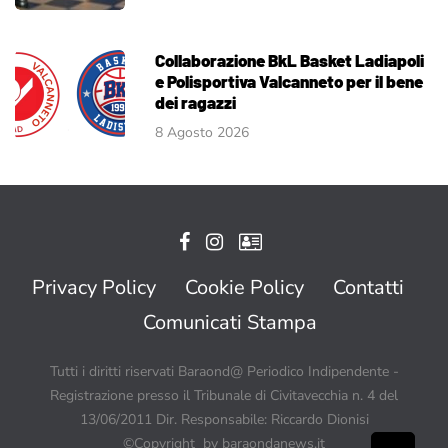
Collaborazione BkL Basket Ladiapoli
e Polisportiva Valcanneto per il bene
dei ragazzi
8 Agosto 2026
Privacy Policy
Cookie Policy
Contatti
Comunicati Stampa
Tutti i diritti riservati Baraond@ Periodico Indipendente -
Registrazione presso il Tribunale di Civitavecchia n. 4 del
13/06/2011 Dir. Responsabile: Riccardo Dionisi
©Copyright by baraondanews.it