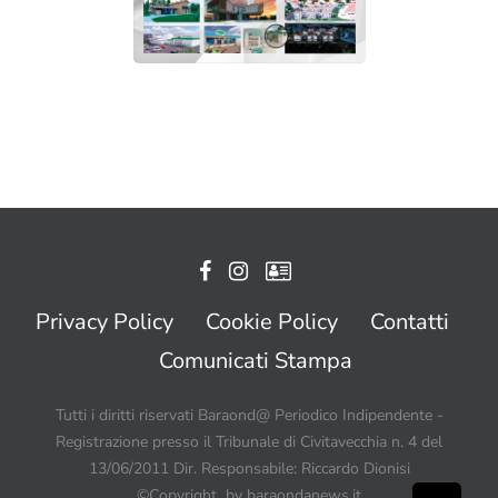
Privacy Policy
Cookie Policy
Contatti
Comunicati Stampa
Tutti i diritti riservati Baraond@ Periodico Indipendente -
Registrazione presso il Tribunale di Civitavecchia n. 4 del
13/06/2011 Dir. Responsabile: Riccardo Dionisi
©Copyright by baraondanews.it