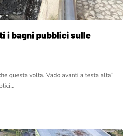
ti i bagni pubblici sulle
che questa volta. Vado avanti a testa alta”
blici…