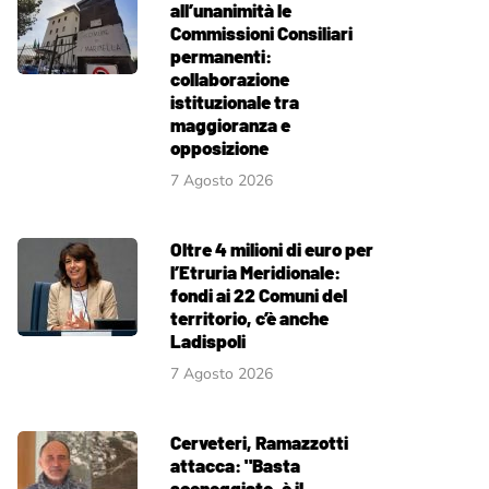
all’unanimità le
Commissioni Consiliari
permanenti:
collaborazione
istituzionale tra
maggioranza e
opposizione
7 Agosto 2026
Oltre 4 milioni di euro per
l’Etruria Meridionale:
fondi ai 22 Comuni del
territorio, c’è anche
Ladispoli
7 Agosto 2026
Cerveteri, Ramazzotti
attacca: "Basta
sceneggiate, è il