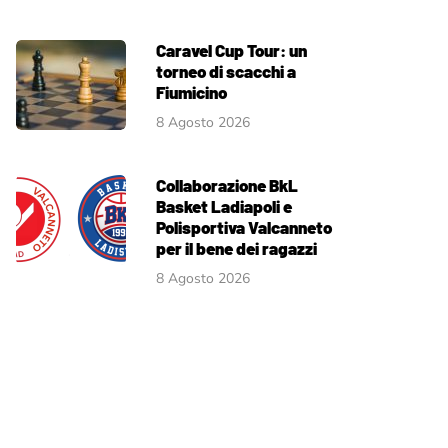
Caravel Cup Tour: un
torneo di scacchi a
Fiumicino
8 Agosto 2026
Collaborazione BkL
Basket Ladiapoli e
Polisportiva Valcanneto
per il bene dei ragazzi
8 Agosto 2026