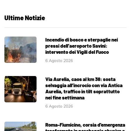
Ultime Notizie
Incendio di bosco e sterpaglie nei
pressi dell’aeroporto Savini:
intervento dei Vigili del Fuoco
6 Agosto 2026
Via Aurelia, caos al km 38: sosta
selvaggia all’incrocio con via Antica
Aurelia, traffico in tilt soprattutto
nei fine settimana
6 Agosto 2026
Roma-Fiumicino, corsia d'emergenza
trasformata in parcheggio abusivo a