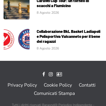
Caravel Cup Tour: un torneo di
scacchi a Fiumicino
8 Agosto 2026
Collaborazione BkL Basket Ladiapoli
e Polisportiva Valcanneto per il bene
dei ragazzi
8 Agosto 2026
Privacy Policy
Cookie Policy
Contatti
Comunicati Stampa
Tutti i diritti riservati Baraond@ Periodico Indipendente -