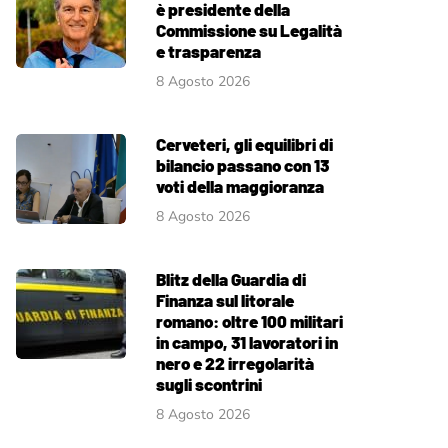
è presidente della
Commissione su Legalità
e trasparenza
8 Agosto 2026
Cerveteri, gli equilibri di
bilancio passano con 13
voti della maggioranza
8 Agosto 2026
Blitz della Guardia di
Finanza sul litorale
romano: oltre 100 militari
in campo, 31 lavoratori in
nero e 22 irregolarità
sugli scontrini
8 Agosto 2026