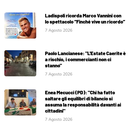
Ladispoli ricorda Marco Vannini con
lo spettacolo “Finché vive un ricordo”
7 Agosto 2026
Paolo Lancianese: "L'Estate Caerite è
a rischio, i commercianti non ci
stanno"
7 Agosto 2026
Enea Mecucci (PD): "Chi ha fatto
saltare gli equilibri di bilancio si
assuma la responsabilità davanti ai
cittadini"
7 Agosto 2026