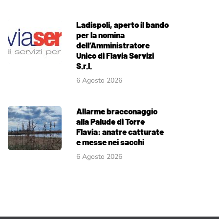
Ladispoli, aperto il bando
per la nomina
dell’Amministratore
Unico di Flavia Servizi
S.r.l.
6 Agosto 2026
Allarme bracconaggio
alla Palude di Torre
Flavia: anatre catturate
e messe nei sacchi
6 Agosto 2026