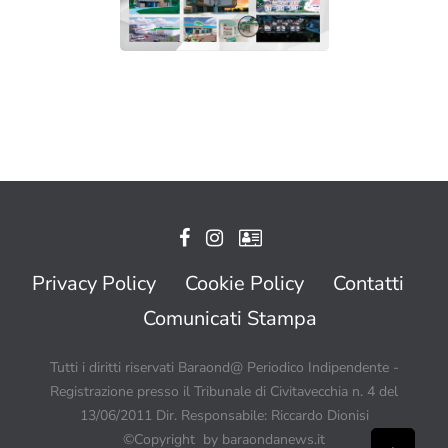
Privacy Policy
Cookie Policy
Contatti
Comunicati Stampa
Tutti i diritti riservati Baraond@ Periodico Indipendente -
Registrazione presso il Tribunale di Civitavecchia n. 4 del
13/06/2011 Dir. Responsabile: Riccardo Dionisi
©Copyright by baraondanews.it