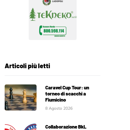
Articoli più letti
Caravel Cup Tour: un
torneo di scacchi a
Fiumicino
8 Agosto 2026
Collaborazione BkL