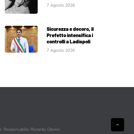
7 Agosto 2026
Sicurezza e decoro, il
Prefetto intensifica i
controlli a Ladispoli
7 Agosto 2026
ir. Responsabile: Riccardo Dionisi