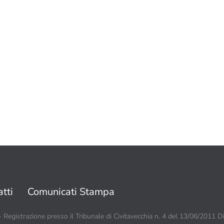
tti
Comunicati Stampa
 - Registrazione presso il Tribunale di Civitavecchia n. 4 del 13/06/2011 D