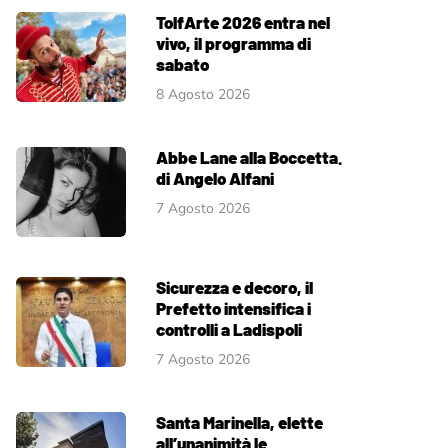
TolfArte 2026 entra nel
vivo, il programma di
sabato
8 Agosto 2026
Abbe Lane alla Boccetta.
di Angelo Alfani
7 Agosto 2026
Sicurezza e decoro, il
Prefetto intensifica i
controlli a Ladispoli
7 Agosto 2026
Santa Marinella, elette
all’unanimità le