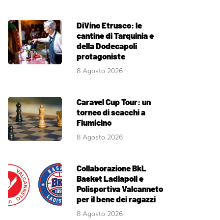
DiVino Etrusco: le
cantine di Tarquinia e
della Dodecapoli
protagoniste
8 Agosto 2026
Caravel Cup Tour: un
torneo di scacchi a
Fiumicino
8 Agosto 2026
Collaborazione BkL
Basket Ladiapoli e
Polisportiva Valcanneto
per il bene dei ragazzi
8 Agosto 2026