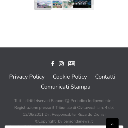
Privacy Policy
Cookie Policy
Contatti
Comunicati Stampa
Tutti i diritti riservati Baraond@ Periodico Indipendente -
Registrazione presso il Tribunale di Civitavecchia n. 4 del
13/06/2011 Dir. Responsabile: Riccardo Dionisi
©Copyright by baraondanews.it
Tutti i contenuti di BaraondaNews possono quindi essere utilizzati a patto di citare sempre