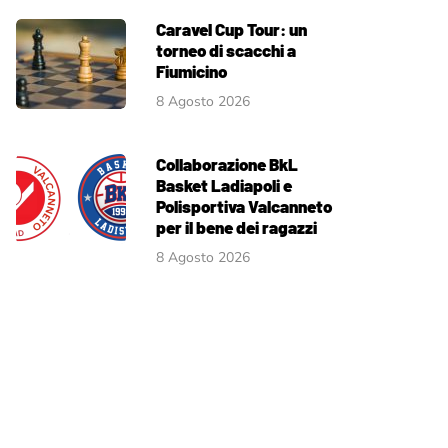
Caravel Cup Tour: un
torneo di scacchi a
Fiumicino
8 Agosto 2026
Collaborazione BkL
Basket Ladiapoli e
Polisportiva Valcanneto
per il bene dei ragazzi
8 Agosto 2026