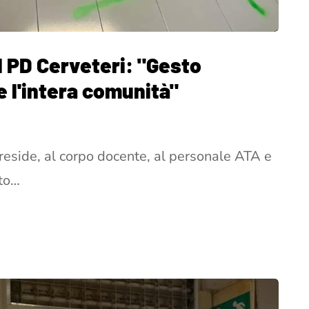
il PD Cerveteri: "Gesto
e l'intera comunità"
Preside, al corpo docente, al personale ATA e
ito…