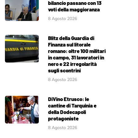
bilancio passano con 13
voti della maggioranza
8 Agosto 2026
Blitz della Guardia di
Finanza sul litorale
romano: oltre 100 militari
in campo, 31 lavoratori in
nero e 22 irregolarità
sugli scontrini
8 Agosto 2026
DiVino Etrusco: le
cantine di Tarquinia e
della Dodecapoli
protagoniste
8 Agosto 2026