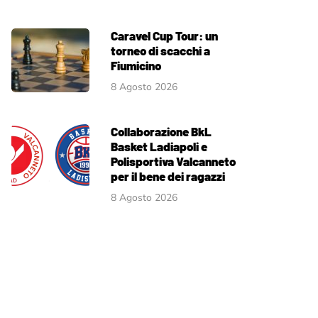
Caravel Cup Tour: un
torneo di scacchi a
Fiumicino
8 Agosto 2026
Collaborazione BkL
Basket Ladiapoli e
Polisportiva Valcanneto
per il bene dei ragazzi
8 Agosto 2026