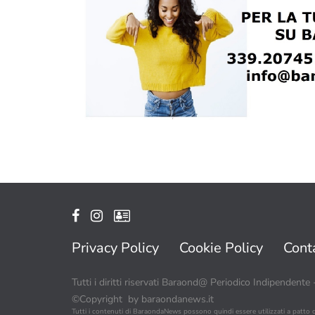
Privacy Policy
Cookie Policy
Conta
Tutti i diritti riservati Baraond@ Periodico Indipendente
©Copyright by baraondanews.it
Tutti i contenuti di BaraondaNews possono quindi essere utilizzati a patto 