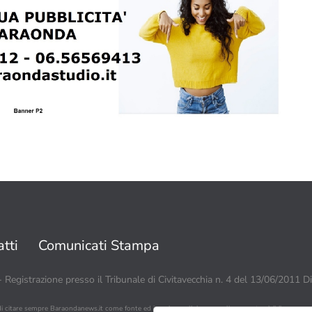
tti
Comunicati Stampa
 - Registrazione presso il Tribunale di Civitavecchia n. 4 del 13/06/2011 D
di citare sempre Baraondanews.it come fonte ed inserire un link o un collegamento visibile a www.