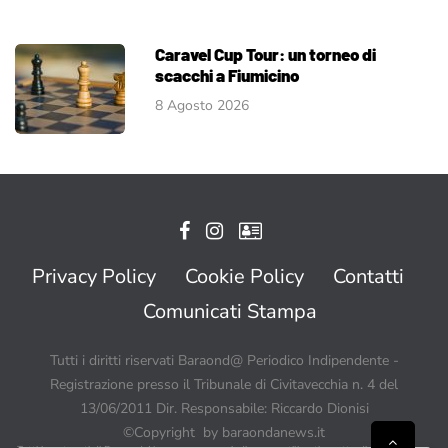
Caravel Cup Tour: un torneo di
scacchi a Fiumicino
8 Agosto 2026
Privacy Policy
Cookie Policy
Contatti
Comunicati Stampa
Tutti i diritti riservati Baraond@ Periodico Indipendente -
Registrazione presso il Tribunale di Civitavecchia n. 4 del
13/06/2011 Dir. Responsabile: Riccardo Dionisi
©Copyright by baraondanews.it