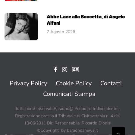
Abbe Lane alla Boccetta. di Angelo
Alfani
7 Agosto 2026
Privacy Policy
Cookie Policy
Contatti
Comunicati Stampa
Tutti i diritti riservati Baraond@ Periodico Indipendente -
Registrazione presso il Tribunale di Civitavecchia n. 4 del
13/06/2011 Dir. Responsabile: Riccardo Dionisi
©Copyright by baraondanews.it