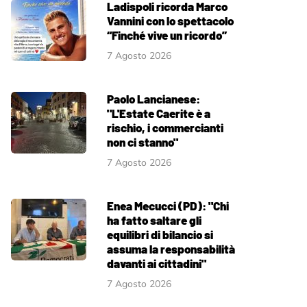
Ladispoli ricorda Marco
Vannini con lo spettacolo
“Finché vive un ricordo”
7 Agosto 2026
Paolo Lancianese:
"L'Estate Caerite è a
rischio, i commercianti
non ci stanno"
7 Agosto 2026
Enea Mecucci (PD): "Chi
ha fatto saltare gli
equilibri di bilancio si
assuma la responsabilità
davanti ai cittadini"
7 Agosto 2026