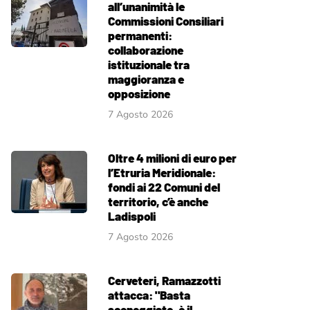
all’unanimità le
Commissioni Consiliari
permanenti:
collaborazione
istituzionale tra
maggioranza e
opposizione
7 Agosto 2026
Oltre 4 milioni di euro per
l’Etruria Meridionale:
fondi ai 22 Comuni del
territorio, c’è anche
Ladispoli
7 Agosto 2026
Cerveteri, Ramazzotti
attacca: "Basta
sceneggiate, è il