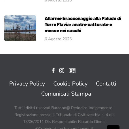
6 Agosto 2026
Allarme bracconaggio alla Palude di
Torre Flavia: anatre catturate e
messe nei sacchi
6 Agosto 2026
Privacy Policy
Cookie Policy
Contatti
Comunicati Stampa
Tutti i diritti riservati Baraond@ Periodico Indipendente -
Registrazione presso il Tribunale di Civitavecchia n. 4 del
13/06/2011 Dir. Responsabile: Riccardo Dionisi
©Copyright by baraondanews.it