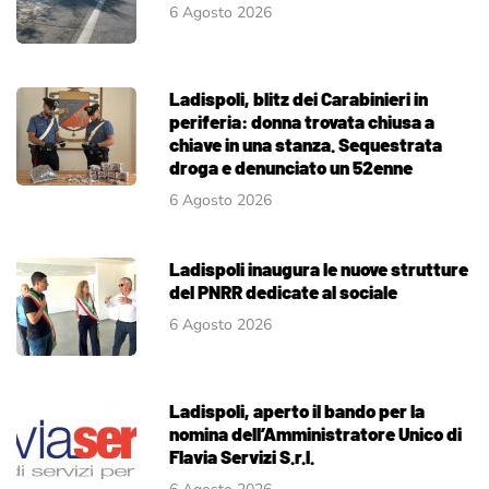
6 Agosto 2026
Ladispoli, blitz dei Carabinieri in
periferia: donna trovata chiusa a
chiave in una stanza. Sequestrata
droga e denunciato un 52enne
6 Agosto 2026
Ladispoli inaugura le nuove strutture
del PNRR dedicate al sociale
6 Agosto 2026
Ladispoli, aperto il bando per la
nomina dell’Amministratore Unico di
Flavia Servizi S.r.l.