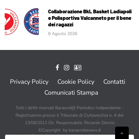
Collaborazione BkL Basket Ladiapoli
e Polisportiva Valcanneto per il bene
dei ragazzi
8 Agosto 2026
Privacy Policy
Cookie Policy
Contatti
Comunicati Stampa
Tutti i diritti riservati Baraond@ Periodico Indipendente -
Registrazione presso il Tribunale di Civitavecchia n. 4 del
13/06/2011 Dir. Responsabile: Riccardo Dionisi
©Copyright by baraondanews.it
Tutti i contenuti di BaraondaNews possono quindi essere utilizzati a patto di citare sempre
Baraondanews.it come fonte ed inserire un link o un collegamento visibile a