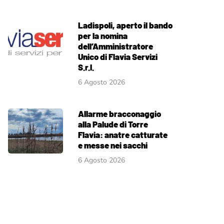
Ladispoli, aperto il bando
per la nomina
dell’Amministratore
Unico di Flavia Servizi
S.r.l.
6 Agosto 2026
Allarme bracconaggio
alla Palude di Torre
Flavia: anatre catturate
e messe nei sacchi
6 Agosto 2026