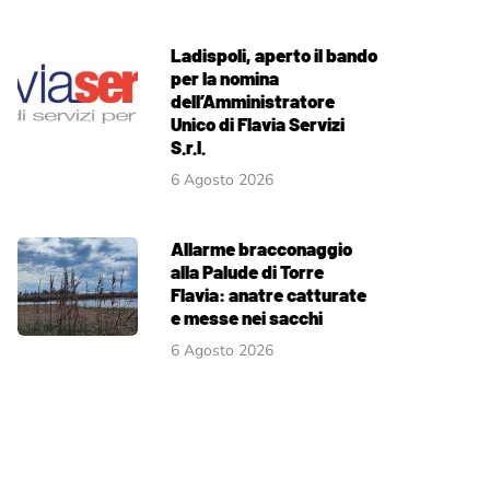
Ladispoli, aperto il bando
per la nomina
dell’Amministratore
Unico di Flavia Servizi
S.r.l.
6 Agosto 2026
Allarme bracconaggio
alla Palude di Torre
Flavia: anatre catturate
e messe nei sacchi
6 Agosto 2026