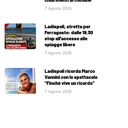
7 Agosto 2026
Ladispoli, stretta per
Ferragosto: dalle 19.30
stop all'accesso alle
spiagge libere
7 Agosto 2026
Ladispoli ricorda Marco
Vannini con lo spettacolo
“Finché vive un ricordo”
7 Agosto 2026