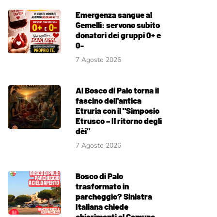
Emergenza sangue al
Gemelli: servono subito
donatori dei gruppi 0+ e
0-
7 Agosto 2026
Al Bosco di Palo torna il
fascino dell'antica
Etruria con il "Simposio
Etrusco – Il ritorno degli
dèi"
7 Agosto 2026
Bosco di Palo
trasformato in
parcheggio? Sinistra
Italiana chiede
chiarimenti al Comune