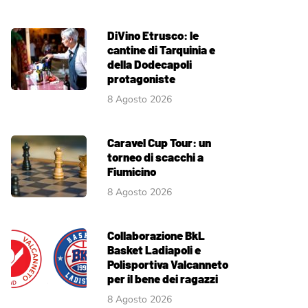
DiVino Etrusco: le
cantine di Tarquinia e
della Dodecapoli
protagoniste
8 Agosto 2026
Caravel Cup Tour: un
torneo di scacchi a
Fiumicino
8 Agosto 2026
Collaborazione BkL
Basket Ladiapoli e
Polisportiva Valcanneto
per il bene dei ragazzi
8 Agosto 2026