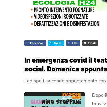
Facebook
Tweet
Like
Email
In emergenza covid il teat
social. Domenica appunt
Ladispoli, secondo appuntamento con “I
Dopo i
braviss