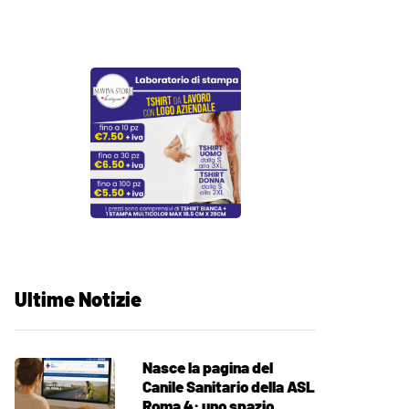
Ultime Notizie
Nasce la pagina del
Canile Sanitario della ASL
Roma 4: uno spazio