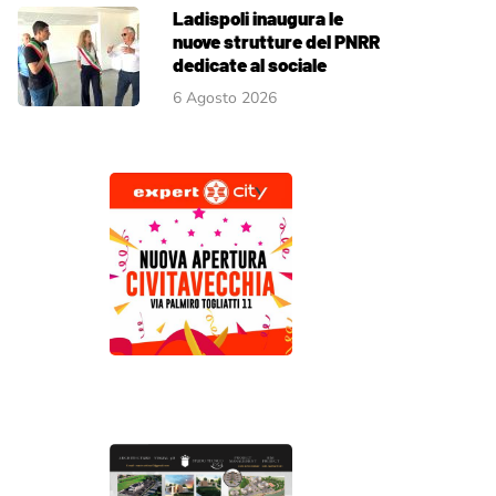
Ladispoli inaugura le
nuove strutture del PNRR
dedicate al sociale
6 Agosto 2026