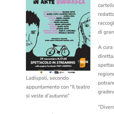
cartell
redatto
raccog
di gran
A cura
diretta
spetta
region
Ladispoli, secondo
potrann
appuntamento con “Il teatro
gradevo
si veste d’autunno”
“Divers