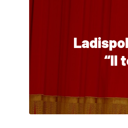
Ladispo
“Il