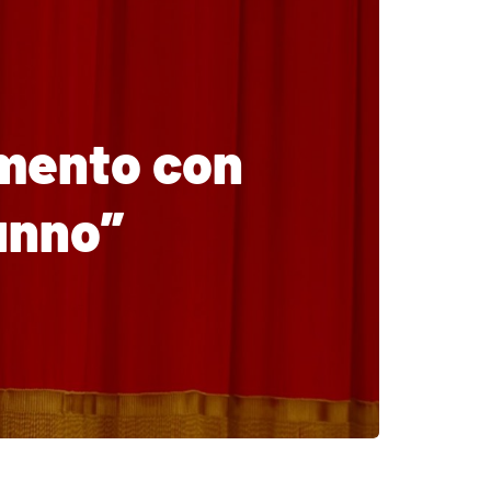
amento con
tunno”