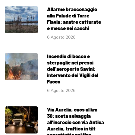
Allarme bracconaggio
alla Palude di Torre
Flavia: anatre catturate
e messe nei sacchi
6 Agosto 2026
Incendio di bosco e
sterpaglie nei pressi
dell’aeroporto Savini:
intervento dei Vigili del
Fuoco
6 Agosto 2026
Via Aurelia, caos al km
38: sosta selvaggia
all’incrocio con via Antica
Aurelia, traffico in tilt
soprattutto nei fine