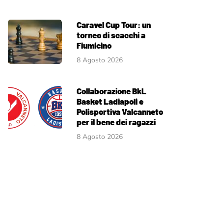
Caravel Cup Tour: un
torneo di scacchi a
Fiumicino
8 Agosto 2026
Collaborazione BkL
Basket Ladiapoli e
Polisportiva Valcanneto
per il bene dei ragazzi
8 Agosto 2026