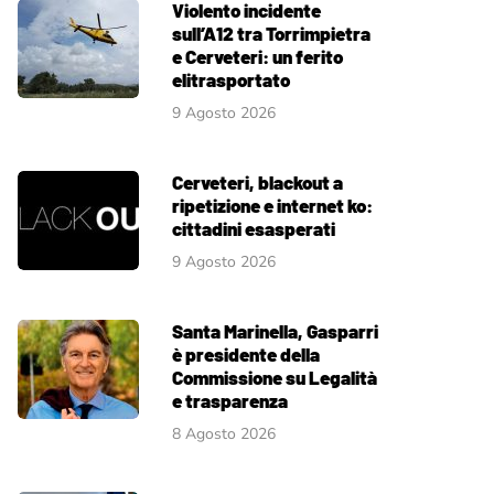
Violento incidente
sull’A12 tra Torrimpietra
e Cerveteri: un ferito
elitrasportato
9 Agosto 2026
Cerveteri, blackout a
ripetizione e internet ko:
cittadini esasperati
9 Agosto 2026
Santa Marinella, Gasparri
è presidente della
Commissione su Legalità
e trasparenza
8 Agosto 2026