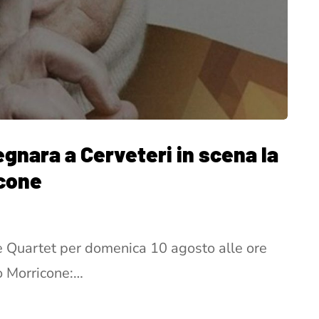
Legnara a Cerveteri in scena la
icone
e Quartet per domenica 10 agosto alle ore
o Morricone:…