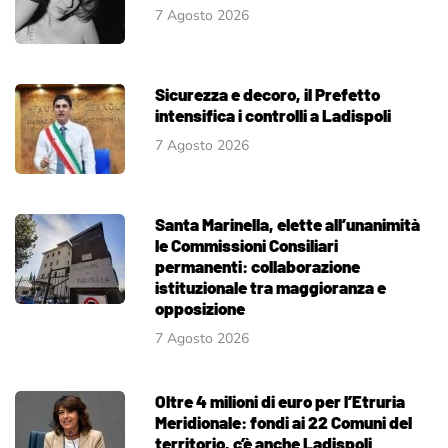
7 Agosto 2026
Sicurezza e decoro, il Prefetto
intensifica i controlli a Ladispoli
7 Agosto 2026
Santa Marinella, elette all’unanimità
le Commissioni Consiliari
permanenti: collaborazione
istituzionale tra maggioranza e
opposizione
7 Agosto 2026
Oltre 4 milioni di euro per l’Etruria
Meridionale: fondi ai 22 Comuni del
territorio, c’è anche Ladispoli