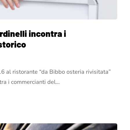
dinelli incontra i
storico
al ristorante “da Bibbo osteria rivisitata”
ntra i commercianti del…