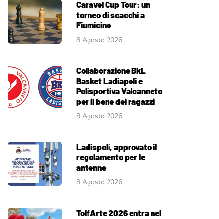
Caravel Cup Tour: un
torneo di scacchi a
Fiumicino
8 Agosto 2026
Collaborazione BkL
Basket Ladiapoli e
Polisportiva Valcanneto
per il bene dei ragazzi
8 Agosto 2026
Ladispoli, approvato il
regolamento per le
antenne
8 Agosto 2026
TolfArte 2026 entra nel