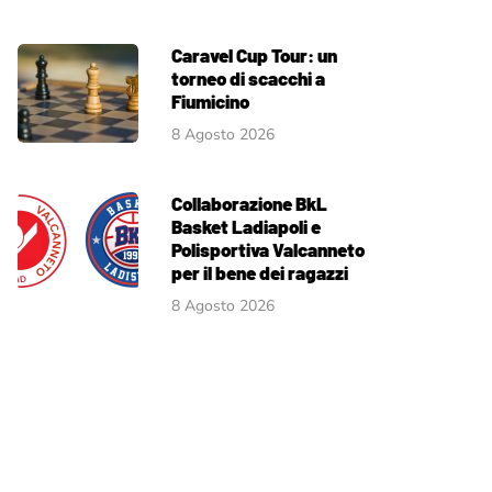
Caravel Cup Tour: un
torneo di scacchi a
Fiumicino
8 Agosto 2026
Collaborazione BkL
Basket Ladiapoli e
Polisportiva Valcanneto
per il bene dei ragazzi
8 Agosto 2026