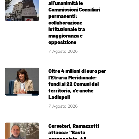
all’unanimità le
Commissioni Consiliari
permanenti:
collaborazione
istituzionale tra
maggioranza e
opposizione
7 Agosto 2026
Oltre 4 milioni di euro per
l’Etruria Meridionale:
fondi ai 22 Comuni del
territorio, c’è anche
Ladispoli
7 Agosto 2026
Cerveteri, Ramazzotti
attacca: "Basta
sceneggiate, è il