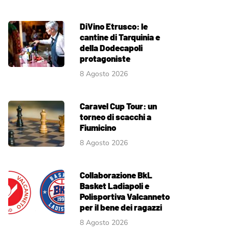
DiVino Etrusco: le
cantine di Tarquinia e
della Dodecapoli
protagoniste
8 Agosto 2026
Caravel Cup Tour: un
torneo di scacchi a
Fiumicino
8 Agosto 2026
Collaborazione BkL
Basket Ladiapoli e
Polisportiva Valcanneto
per il bene dei ragazzi
8 Agosto 2026