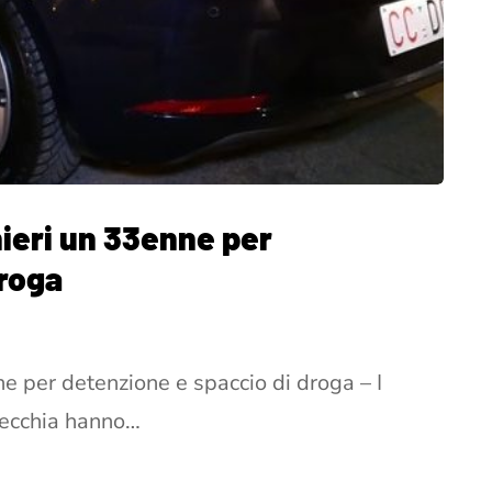
nieri un 33enne per
droga
ne per detenzione e spaccio di droga – I
vecchia hanno…