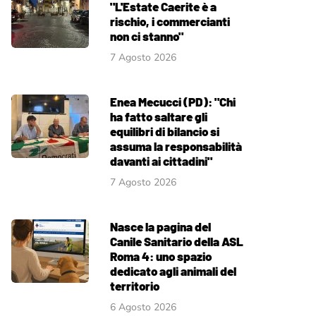
"L'Estate Caerite è a
rischio, i commercianti
non ci stanno"
7 Agosto 2026
Enea Mecucci (PD): "Chi
ha fatto saltare gli
equilibri di bilancio si
assuma la responsabilità
davanti ai cittadini"
7 Agosto 2026
Nasce la pagina del
Canile Sanitario della ASL
Roma 4: uno spazio
dedicato agli animali del
territorio
6 Agosto 2026