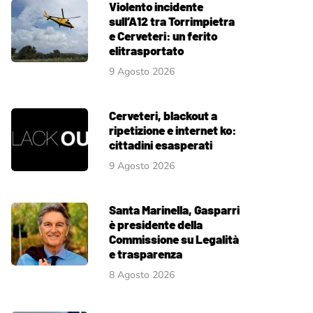
Violento incidente
sull’A12 tra Torrimpietra
e Cerveteri: un ferito
elitrasportato
9 Agosto 2026
Cerveteri, blackout a
ripetizione e internet ko:
cittadini esasperati
9 Agosto 2026
Santa Marinella, Gasparri
è presidente della
Commissione su Legalità
e trasparenza
8 Agosto 2026