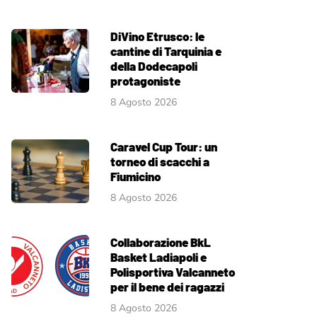
DiVino Etrusco: le
cantine di Tarquinia e
della Dodecapoli
protagoniste
8 Agosto 2026
Caravel Cup Tour: un
torneo di scacchi a
Fiumicino
8 Agosto 2026
Collaborazione BkL
Basket Ladiapoli e
Polisportiva Valcanneto
per il bene dei ragazzi
8 Agosto 2026