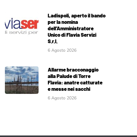
Ladispoli, aperto il bando
per la nomina
dell’Amministratore
Unico di Flavia Servizi
S.r.l.
6 Agosto 2026
Allarme bracconaggio
alla Palude di Torre
Flavia: anatre catturate
e messe nei sacchi
6 Agosto 2026