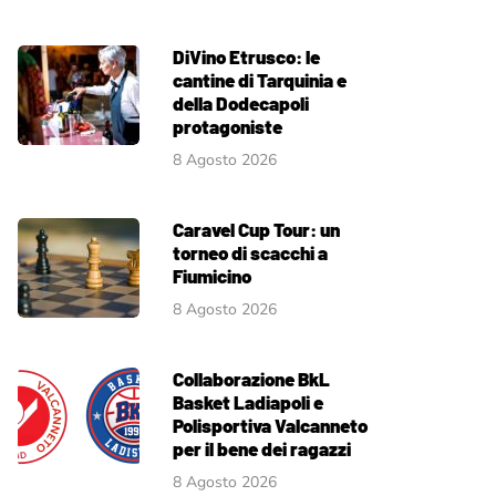
DiVino Etrusco: le
cantine di Tarquinia e
della Dodecapoli
protagoniste
8 Agosto 2026
Caravel Cup Tour: un
torneo di scacchi a
Fiumicino
8 Agosto 2026
Collaborazione BkL
Basket Ladiapoli e
Polisportiva Valcanneto
per il bene dei ragazzi
8 Agosto 2026