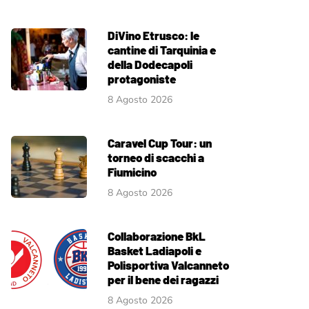
DiVino Etrusco: le
cantine di Tarquinia e
della Dodecapoli
protagoniste
8 Agosto 2026
Caravel Cup Tour: un
torneo di scacchi a
Fiumicino
8 Agosto 2026
Collaborazione BkL
Basket Ladiapoli e
Polisportiva Valcanneto
per il bene dei ragazzi
8 Agosto 2026