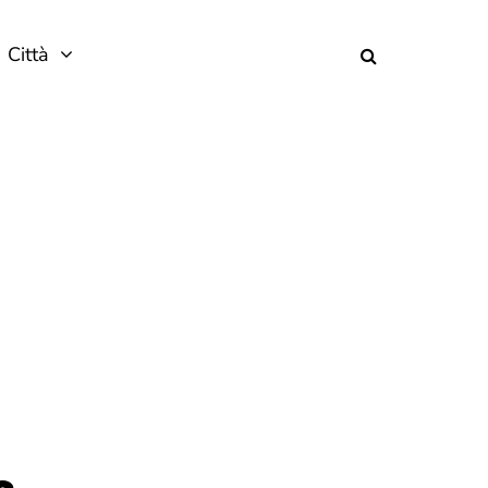
Città
a