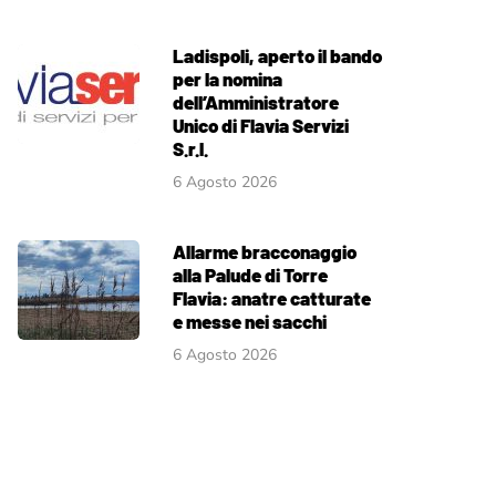
Ladispoli, aperto il bando
per la nomina
dell’Amministratore
Unico di Flavia Servizi
S.r.l.
6 Agosto 2026
Allarme bracconaggio
alla Palude di Torre
Flavia: anatre catturate
e messe nei sacchi
6 Agosto 2026