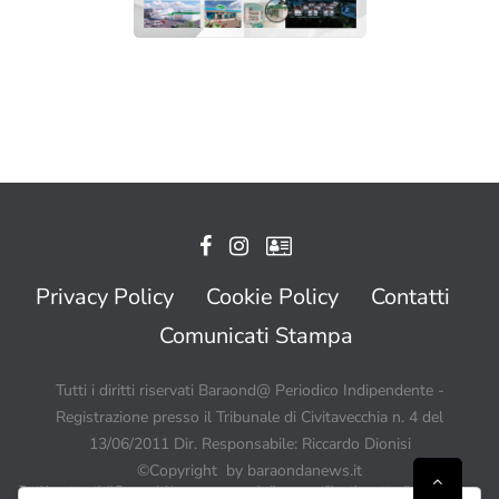
Privacy Policy
Cookie Policy
Contatti
Comunicati Stampa
Tutti i diritti riservati Baraond@ Periodico Indipendente -
Registrazione presso il Tribunale di Civitavecchia n. 4 del
13/06/2011 Dir. Responsabile: Riccardo Dionisi
©Copyright by baraondanews.it
Tutti i contenuti di BaraondaNews possono quindi essere utilizzati a patto di citare sempre