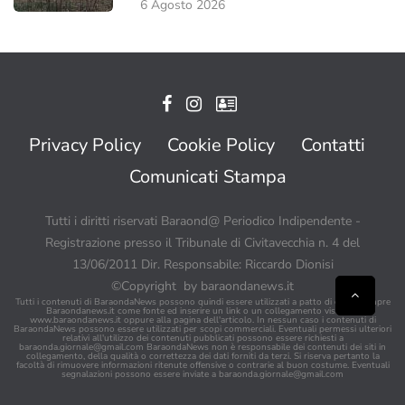
6 Agosto 2026
Privacy Policy
Cookie Policy
Contatti
Comunicati Stampa
Tutti i diritti riservati Baraond@ Periodico Indipendente -
Registrazione presso il Tribunale di Civitavecchia n. 4 del
13/06/2011 Dir. Responsabile: Riccardo Dionisi
©Copyright by baraondanews.it
Tutti i contenuti di BaraondaNews possono quindi essere utilizzati a patto di citare sempre
Baraondanews.it come fonte ed inserire un link o un collegamento visibile a
www.baraondanews.it oppure alla pagina dell'articolo. In nessun caso i contenuti di
BaraondaNews possono essere utilizzati per scopi commerciali. Eventuali permessi ulteriori
relativi all'utilizzo dei contenuti pubblicati possono essere richiesti a
baraonda.giornale@gmail.com
BaraondaNews non è responsabile dei contenuti dei siti in
collegamento, della qualità o correttezza dei dati forniti da terzi. Si riserva pertanto la
facoltà di rimuovere informazioni ritenute offensive o contrarie al buon costume. Eventuali
segnalazioni possono essere inviate a
baraonda.giornale@gmail.com