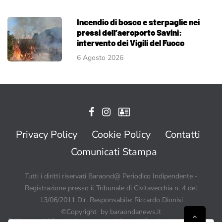
Incendio di bosco e sterpaglie nei
pressi dell’aeroporto Savini:
intervento dei Vigili del Fuoco
6 Agosto 2026
Privacy Policy
Cookie Policy
Contatti
Comunicati Stampa
Tutti i diritti riservati Baraond@ Periodico Indipendente -
Registrazione presso il Tribunale di Civitavecchia n. 4 del
13/06/2011 Dir. Responsabile: Riccardo Dionisi
©Copyright by baraondanews.it
Tutti i contenuti di BaraondaNews possono quindi essere utilizzati a patto di citare sempre