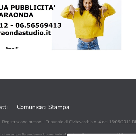
tti
Comunicati Stampa
 - Registrazione presso il Tribunale di Civitavecchia n. 4 del 13/06/2011 D
di citare sempre Baraondanews.it come fonte ed inserire un link o un collegamento visibile a www.