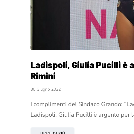
Ladispoli, Giulia Pucilli è
Rimini
30 Giugno 2022
I complimenti del Sindaco Grando: “Lad
Ladispoli, Giulia Pucilli è argento per 
LEGGI DI PIÙ