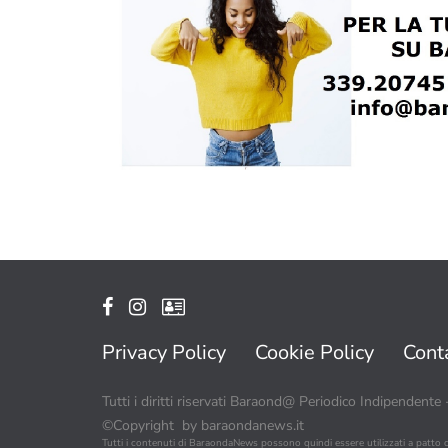
Privacy Policy
Cookie Policy
Conta
Tutti i diritti riservati Baraond@ Periodico Indipendente
©Copyright by baraondanews.it
Tutti i contenuti di BaraondaNews possono quindi essere utilizzati a patto 