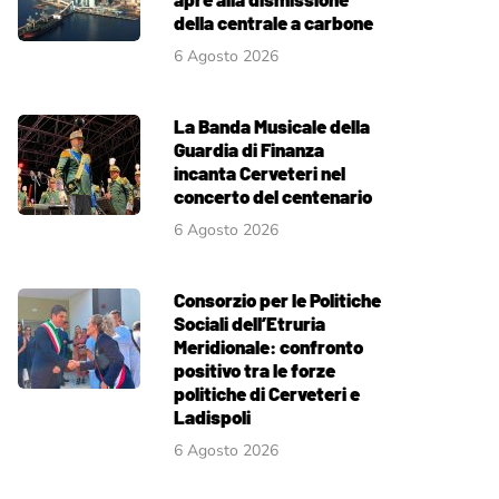
della centrale a carbone
6 Agosto 2026
La Banda Musicale della
Guardia di Finanza
incanta Cerveteri nel
concerto del centenario
6 Agosto 2026
Consorzio per le Politiche
Sociali dell’Etruria
Meridionale: confronto
positivo tra le forze
politiche di Cerveteri e
Ladispoli
6 Agosto 2026