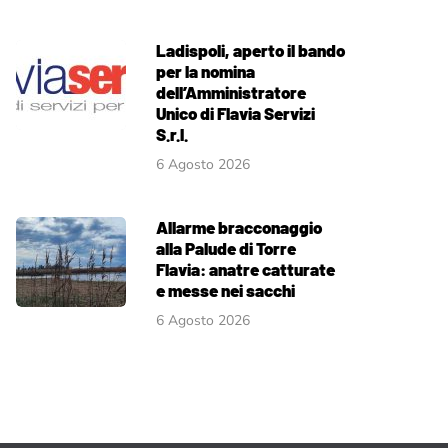
Ladispoli, aperto il bando
per la nomina
dell’Amministratore
Unico di Flavia Servizi
S.r.l.
6 Agosto 2026
Allarme bracconaggio
alla Palude di Torre
Flavia: anatre catturate
e messe nei sacchi
6 Agosto 2026