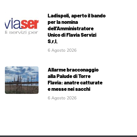
Ladispoli, aperto il bando
per la nomina
dell’Amministratore
Unico di Flavia Servizi
S.r.l.
6 Agosto 2026
Allarme bracconaggio
alla Palude di Torre
Flavia: anatre catturate
e messe nei sacchi
6 Agosto 2026