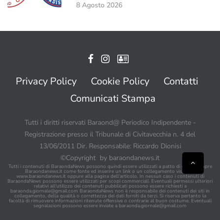
8 Agosto 2026
Privacy Policy
Cookie Policy
Contatti
Comunicati Stampa
Tutti i diritti riservati Baraond@ Periodico Indipendente -
Registrazione presso il Tribunale di Civitavecchia n. 4 del
13/06/2011 Dir. Responsabile: Riccardo Dionisi
©Copyright by baraondanews.it
Tutti i contenuti di BaraondaNews possono quindi essere utilizzati a patto di citare sempre
Baraondanews.it come fonte ed inserire un link o un collegamento visibile a
www.baraondanews.it oppure alla pagina dell'articolo. In nessun caso i contenuti di
BaraondaNews possono essere utilizzati per scopi commerciali. Eventuali permessi ulteriori
relativi all'utilizzo dei contenuti pubblicati possono essere richiesti a
baraonda.giornale@gmail.com
BaraondaNews non è responsabile dei contenuti dei siti in
collegamento, della qualità o correttezza dei dati forniti da terzi. Si riserva pertanto la
facoltà di rimuovere informazioni ritenute offensive o contrarie al buon costume. Eventuali
segnalazioni possono essere inviate a
baraonda.giornale@gmail.com