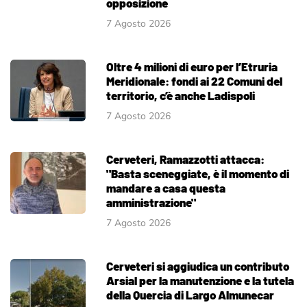
opposizione
7 Agosto 2026
Oltre 4 milioni di euro per l’Etruria
Meridionale: fondi ai 22 Comuni del
territorio, c’è anche Ladispoli
7 Agosto 2026
Cerveteri, Ramazzotti attacca:
"Basta sceneggiate, è il momento di
mandare a casa questa
amministrazione"
7 Agosto 2026
Cerveteri si aggiudica un contributo
Arsial per la manutenzione e la tutela
della Quercia di Largo Almunecar